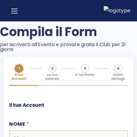
Compila il Form
per iscriverti all'Evento e provare gratis il Club per 21
giorni
1
2
3
4
Il tuo
La tua
Il tuo Profilo
Ultimi
Account
Azienda
Dettagli
Il tuo Account
NOME
*