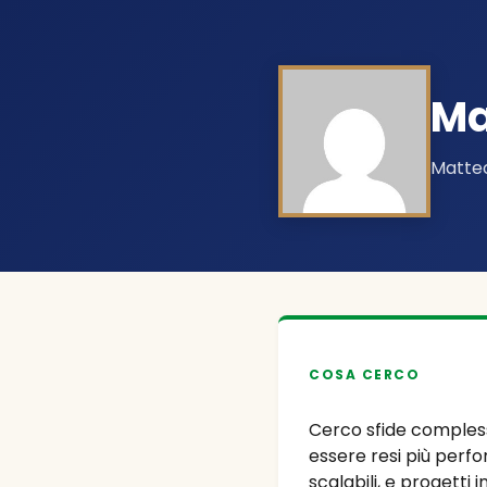
Ma
Matteo
COSA CERCO
Cerco sfide comples
essere resi più perfor
scalabili, e progetti i