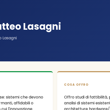
tteo Lasagni
 Lasagni
COSA OFFRO
se: sistemi che devono
Offro studi di fattibilità
manti, affidabili o
analisi di sistemi esiste
n cui l'innovazione
architetture hardware/