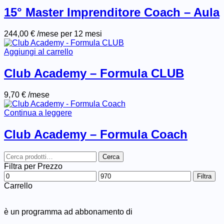
15° Master Imprenditore Coach – Aula
244,00
€
/mese per 12 mesi
Aggiungi al carrello
Club Academy – Formula CLUB
9,70
€
/mese
Continua a leggere
Club Academy – Formula Coach
Cerca
Cerca
di:
Filtra per Prezzo
Prezzo
Prezzo
Filtra
Min
Max
Carrello
è un programma ad abbonamento di