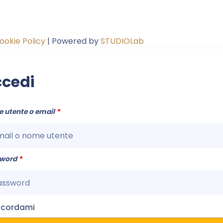
ookie Policy
| Powered by
STUDIOLab
cedi
 utente o email
*
sword
*
icordami