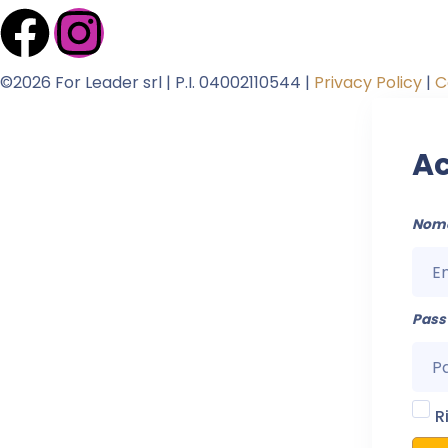
©2026 For Leader srl | P.I. 04002110544 |
Privacy Policy
|
C
Ac
Nome
Pas
R