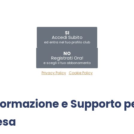
SI
Accedi Subito
ed entra nel tuo profilo club
NO
Registrati Ora!
e scegli il tuo abbonamento
Privacy Policy
|
Cookie Policy
ormazione
e
Supporto
p
esa