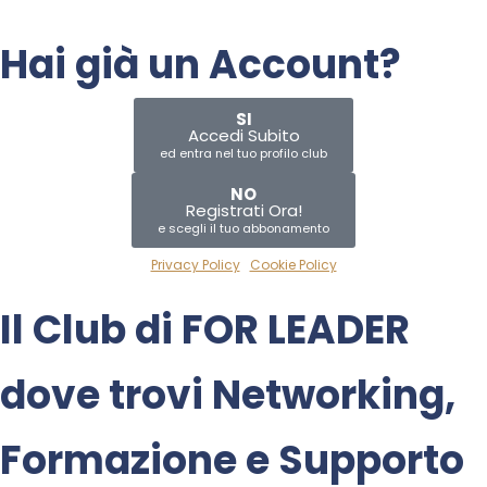
Hai già un Account?
SI
Accedi Subito
ed entra nel tuo profilo club
NO
Registrati Ora!
e scegli il tuo abbonamento
Privacy Policy
|
Cookie Policy
Il Club di
FOR LEADER
dove trovi
Networking
,
Formazione
e
Supporto