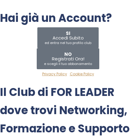
Hai già un Account?
SI
Accedi Subito
ed entra nel tuo profilo club
NO
Registrati Ora!
e scegli il tuo abbonamento
Privacy Policy
|
Cookie Policy
Il Club di
FOR LEADER
dove trovi
Networking
,
Formazione
e
Supporto