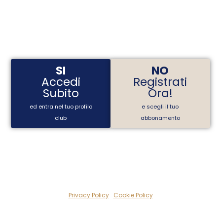
Hai già un Account?
SI
NO
Accedi
Registrati
Subito
Ora!
ed entra nel tuo profilo
e scegli il tuo
club
abbonamento
Privacy Policy
|
Cookie Policy
Il Club di
FOR LEADER