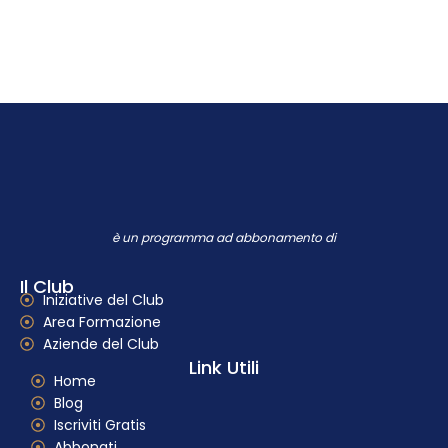
dove trovi
Networking
,
Formazione
e
Supporto
per far crescere in modo Organizzato la tua
Impresa
è un programma ad abbonamento di
Il Club
Iniziative del Club
Area Formazione
Aziende del Club
Link Utili
Home
Blog
Iscriviti Gratis
Abbonati