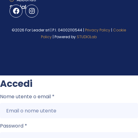
Social
©2026 For Leader srl | P.I. 04002110544 |
Privacy Policy
|
Cookie
Policy
| Powered by
STUDIOLab
Accedi
Nome utente o email
*
Password
*