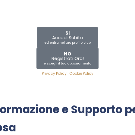
SI
Accedi Subito
ed entra nel tuo profilo club
NO
Registrati Ora!
e scegli il tuo abbonamento
Privacy Policy
|
Cookie Policy
ormazione
e
Supporto
p
esa