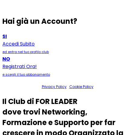
Hai già un Account?
SI
Accedi Subito
ed entra nel tuo profilo club
NO
Registrati Ora!
e scegli il tuo abbonamento
Privacy Policy
|
Cookie Policy
Il Club di
FOR LEADER
dove trovi
Networking
,
Formazione
e
Supporto
per far
crescere in modo Organizzato la