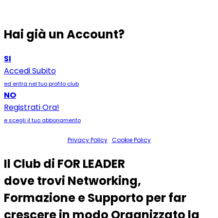
Hai già un Account?
SI
Accedi Subito
ed entra nel tuo profilo club
NO
Registrati Ora!
e scegli il tuo abbonamento
Privacy Policy
|
Cookie Policy
Il Club di
FOR LEADER
dove trovi
Networking
,
Formazione
e
Supporto
per far
crescere in modo Organizzato la