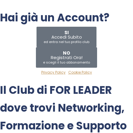
Hai già un Account?
SI
Accedi Subito
ed entra nel tuo profilo club
NO
Registrati Ora!
e scegli il tuo abbonamento
Privacy Policy
|
Cookie Policy
Il Club di
FOR LEADER
dove trovi
Networking
,
Formazione
e
Supporto