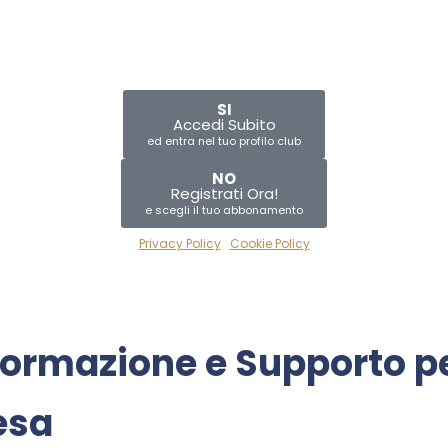
SI
Accedi Subito
ed entra nel tuo profilo club
NO
Registrati Ora!
e scegli il tuo abbonamento
Privacy Policy
|
Cookie Policy
ormazione
e
Supporto
p
esa