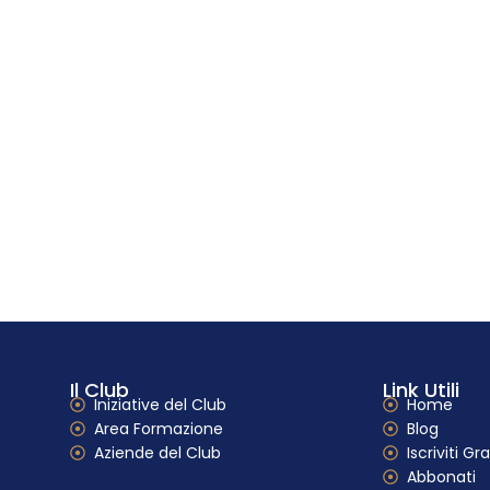
pporto
per far
a Impresa
Il Club
Link Utili
Iniziative del Club
Home
Area Formazione
Blog
Aziende del Club
Iscriviti Gra
Abbonati