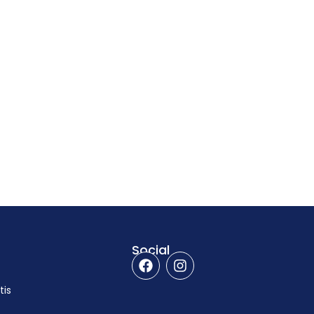
Social
tis