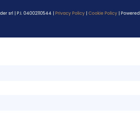
er srl | P.I. 04002110544 |
Privacy Policy
|
Cookie Policy
| Powered