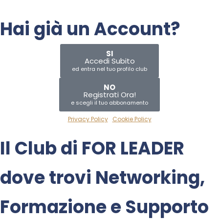
Hai già un Account?
SI
Accedi Subito
ed entra nel tuo profilo club
NO
Registrati Ora!
e scegli il tuo abbonamento
Privacy Policy
|
Cookie Policy
Il Club di
FOR LEADER
dove trovi
Networking
,
Formazione
e
Supporto